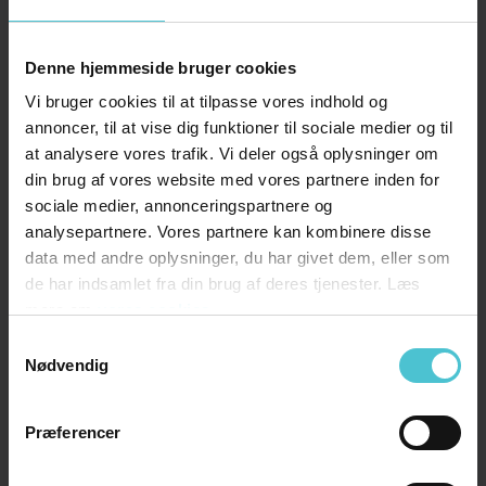
en butiksejer blive mindet om, at der
mangler at blive fyldt varer op på flere
Denne hjemmeside bruger cookies
hylder.
Vi bruger cookies til at tilpasse vores indhold og
annoncer, til at vise dig funktioner til sociale medier og til
7. GDPR-myterne uddør
at analysere vores trafik. Vi deler også oplysninger om
Ovenpå hele GDPR-hysteriet er vi nu nået
din brug af vores website med vores partnere inden for
tilbage til realiteterne om, hvad vi må, og
sociale medier, annonceringspartnere og
analysepartnere. Vores partnere kan kombinere disse
hvad vi ikke må. Det var tiltrængt at få
data med andre oplysninger, du har givet dem, eller som
en smule sund fornuft ind i debatten, og
de har indsamlet fra din brug af deres tjenester. Læs
vi vil se, at frygt og paranoia viger for en
mere om
vores cookies
mere normal situation. Her i kølvandet
Samtykkevalg
Nødvendig
kan vi konstatere, at dem, der er gået
hårdt til værks, har mistet kunder. Og
man kan spørge sig selv: Var det virkelig
Præferencer
nødvendigt at bede om
opt-in
igen? Dem,