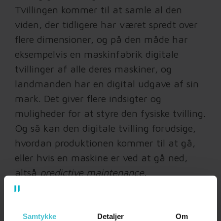
Tvillingen kommer til at samle al den
viden, der tidligere har været spredt over
flere dimensioner, og på den måde har
eksempelvis en maskinfabrik digitale
tvillinger af alle deres maskiner, og
landmanden har en digital udgave af sin
mark. Det giver flere indsigter og
muligheder for at styre den fysiske tvilling.
Og så kan den digitale tvilling forudsige,
hvordan produktionen kommer til at gå,
eller hvis en maskine er ved at gå ned,
altså
predictive maintenance.
Der er begyndt at komme sensorer ind i
rigtig mange industrier, eksempelvis kan
Samtykke
Detaljer
Om