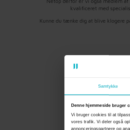
Netop derfor er vi også medlem af 
kvalificeret med special
Kunne du tænke dig at blive klogere p
Samtykke
Denne hjemmeside bruger c
Vi bruger cookies til at tilpas
vores trafik. Vi deler også o
annonceringspartnere og anal