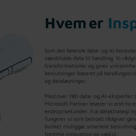
Hvem er
Ins
Som det førende data- og AI-konsulen
værdifulde data til handling. Vi rådgi
transformationer og giver virksomhe
beslutninger baseret på handlingsor
og dataløsninger.
Med over 180 data- og AI-eksperter 
Microsoft Partner leverer vi end-to-e
enterprisekunder. Fra datastrategi og
fungerer vi som betroet rådgiver ge
hvilket muliggør smartere beslutning
fremme innovation og vækst.