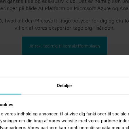
en ganske lille
og eksklusiv klub. Det er nemlig kun und
iseringer på både AI Platform on Microsoft Azure og
Ana
å, hvad alt den Microsoft-lingo betyder for dig og din
vil en af vores eksperter tage dig i hånden.
Ja tak, tag mig til kontakttformularen
Detaljer
ookies
se vores indhold og annoncer, til at vise dig funktioner til sociale
plysninger om din brug af vores website med vores partnere inden
ysepartnere. Vores partnere kan kombinere disse data med andr