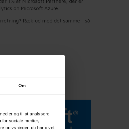
er 1% af Microsoft Partnere, der er
lytics on Microsoft Azure
.
 forretning? Ræk ud med det samme - så
Om
 medier og til at analysere
 for sociale medier,
e oplysninger, du har givet