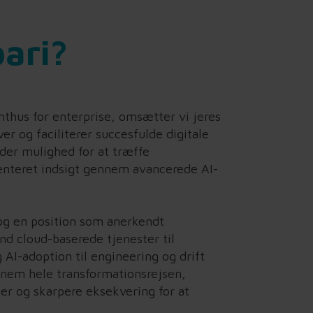
pari?
thus for enterprise, omsætter vi jeres
ver og faciliterer succesfulde digitale
der mulighed for at træffe
ienteret indsigt gennem avancerede AI-
og en position som anerkendt
nd cloud-baserede tjenester til
 AI-adoption til engineering og drift
nnem hele transformationsrejsen,
er og skarpere eksekvering for at