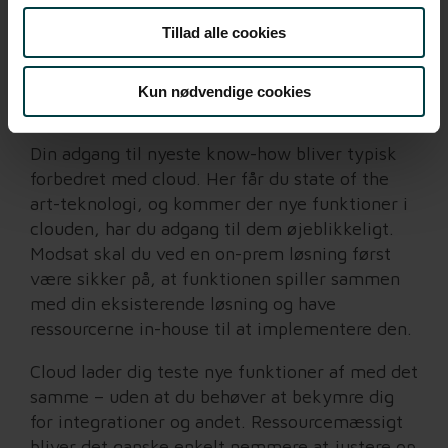
Hurtigere adgang
til
Tillad alle cookies
nye features
Kun nødvendige cookies
Din adgang til nyeste know-how bliver typisk
forbedret med cloud. Her får du state of the
art-teknologi, og kommer der nye funktioner i
clouden, har du adgang til dem øjeblikkeligt.
Modsat skal du ved en on-prem løsning først
være sikker på, at funktionen spiller sammen
med din eksisterende løsning og have
ressourcerne in-house til at implementere den.
Cloud lader dig teste nye funktioner af med det
samme – uden at du behøver at bekymre dig
for integrationer og andet. Ressourcemæssigt
bliver det ganske enkelt nemmere at justere op