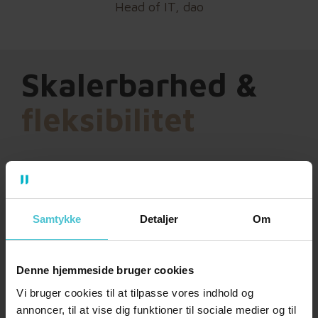
Head of IT, dao
Skalerbarhed &
fleksibilitet
Cloud-løsningen giver en helt anden
skalerbarhed end den tidligere on-prem
løsning. Med cloud kan løsningen automatisk
Samtykke
Detaljer
Om
justeres ned eller op efter behov –
eksempelvis i forbindelse med
spidsbelastninger som Black Friday og jul, hvor
Denne hjemmeside bruger cookies
der sendes markant flere pakker end normalt.
Vi bruger cookies til at tilpasse vores indhold og
annoncer, til at vise dig funktioner til sociale medier og til
Det bliver også lettere at starte småt. Skulle