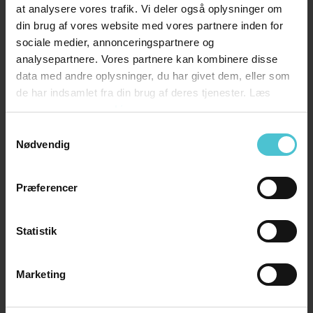
at analysere vores trafik. Vi deler også oplysninger om
behovet pludselig være 100% mere volumen,
din brug af vores website med vores partnere inden for
er der ingen grund til at blive urolig. Ved cloud-
sociale medier, annonceringspartnere og
løsninger kan der automatisk skrues op for
analysepartnere. Vores partnere kan kombinere disse
volumen – og du betaler typisk kun for det, du
data med andre oplysninger, du har givet dem, eller som
bruger.
de har indsamlet fra din brug af deres tjenester. Læs
mere om
vores cookies
Samtykkevalg
Nødvendig
Præferencer
Statistik
Marketing