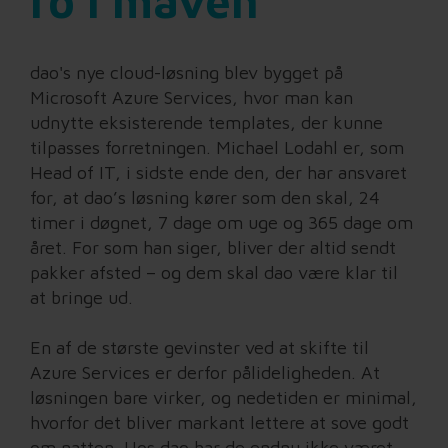
ro i maven
dao's nye cloud-løsning blev bygget på
Microsoft Azure Services, hvor man kan
udnytte eksisterende templates, der kunne
tilpasses forretningen. Michael Lodahl er, som
Head of IT, i sidste ende den, der har ansvaret
for, at dao’s løsning kører som den skal, 24
timer i døgnet, 7 dage om uge og 365 dage om
året. For som han siger, bliver der altid sendt
pakker afsted – og dem skal dao være klar til
at bringe ud.
En af de største gevinster ved at skifte til
Azure Services er derfor pålideligheden. At
løsningen bare virker, og nedetiden er minimal,
hvorfor det bliver markant lettere at sove godt
om natten. Hos dao har de endnu ikke været