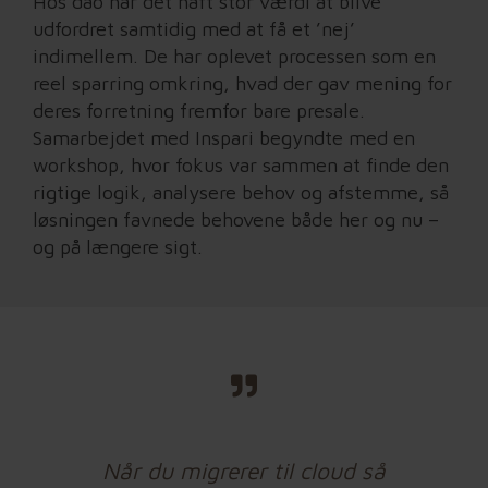
Hos dao har det haft stor værdi at blive
udfordret samtidig med at få et ’nej’
indimellem. De har oplevet processen som en
reel sparring omkring, hvad der gav mening for
deres forretning fremfor bare presale.
Samarbejdet med Inspari begyndte med en
workshop, hvor fokus var sammen at finde den
rigtige logik, analysere behov og afstemme, så
løsningen favnede behovene både her og nu –
og på længere sigt.
Når du migrerer til cloud så