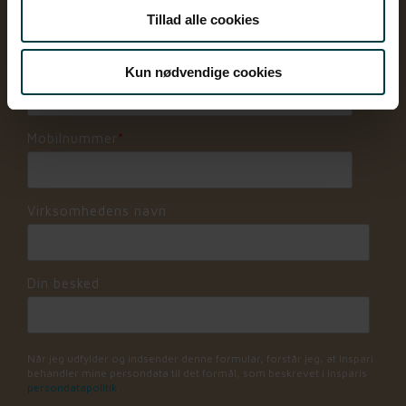
Tillad alle cookies
Arbejdsmail
*
Kun nødvendige cookies
Mobilnummer
*
Virksomhedens navn
Din besked
Når jeg udfylder og indsender denne formular, forstår jeg, at Inspari
behandler mine persondata til det formål, som beskrevet i Insparis
persondatapolitik
.