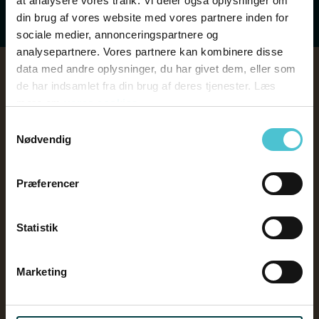
at analysere vores trafik. Vi deler også oplysninger om
din brug af vores website med vores partnere inden for
sociale medier, annonceringspartnere og
analysepartnere. Vores partnere kan kombinere disse
data med andre oplysninger, du har givet dem, eller som
de har indsamlet fra din brug af deres tjenester. Læs
Kan vi hjælpe dig?
mere om
vores cookies
Skriv til os her,
Samtykkevalg
Nødvendig
Hvis du har spørgsmål eller tænker, at tiden er
inde til et uforpligtende kald eller møde, kan
Præferencer
du kontakte os her. Vi ser frem til at høre fra
dig og svarer hurtigst muligt.
Statistik
Fornavn
*
Marketing
Efternavn
*