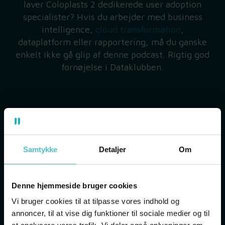
laver Coloplasts 2 dedikerede user adoption
specialister? Hvis du arbejder med business
intelligence,
cloud transformation
,
dataplatform eller rapportering, må du ganske
enkelt ikke gå glip af denne podcast. Rigtig god
fornøjelse i Dataklubben.
Samtykke
Detaljer
Om
Denne hjemmeside bruger cookies
Vi bruger cookies til at tilpasse vores indhold og
annoncer, til at vise dig funktioner til sociale medier og til