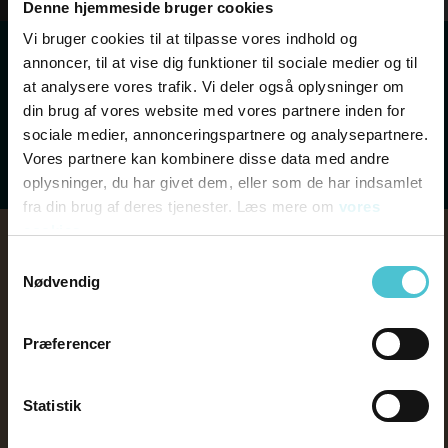
Denne hjemmeside bruger cookies
Vi bruger cookies til at tilpasse vores indhold og
Subscribe
annoncer, til at vise dig funktioner til sociale medier og til
at analysere vores trafik. Vi deler også oplysninger om
Apple Podcasts
Spotify
din brug af vores website med vores partnere inden for
sociale medier, annonceringspartnere og analysepartnere.
Vores partnere kan kombinere disse data med andre
Google Podcasts
RSS
oplysninger, du har givet dem, eller som de har indsamlet
fra din brug af deres tjenester. Læs mere om
vores
cookies
Samtykkevalg
Kan vi hjælpe dig?
Nødvendig
Skriv til os her,
Præferencer
Hvis du har spørgsmål eller tænker, at tiden er
inde til et uforpligtende kald eller møde, kan
Statistik
du kontakte os her. Vi ser frem til at høre fra
dig og svarer hurtigst muligt.