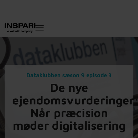
Dataklubben sæson 9 episode 3
De nye
ejendomsvurderinger
Når præcision
møder digitalisering