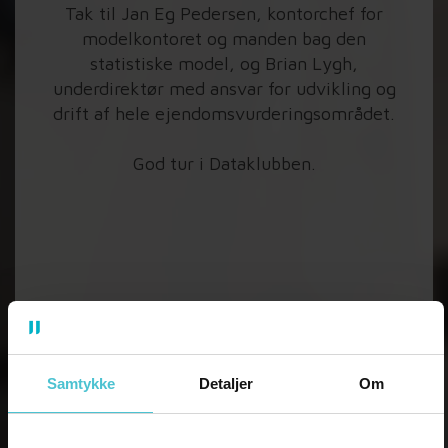
Tak til Jan Eg Pedersen, kontorchef for
modelkontoret og manden bag den
statistiske model, og Brian Lygh,
underdirektør med ansvar for udvikling og
drift af hele ejendomsvurderingsområdet.
God tur i Dataklubben.
Samtykke
Detaljer
Om