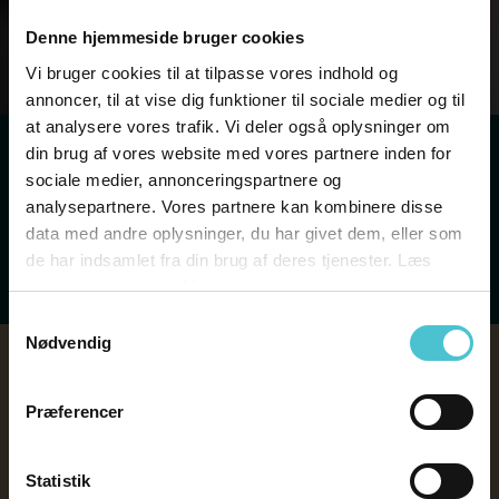
Denne hjemmeside bruger cookies
Vi bruger cookies til at tilpasse vores indhold og
annoncer, til at vise dig funktioner til sociale medier og til
at analysere vores trafik. Vi deler også oplysninger om
Subscribe
din brug af vores website med vores partnere inden for
sociale medier, annonceringspartnere og
Apple Podcasts
Spotify
analysepartnere. Vores partnere kan kombinere disse
data med andre oplysninger, du har givet dem, eller som
de har indsamlet fra din brug af deres tjenester. Læs
Google Podcasts
RSS
mere om
vores cookies
Samtykkevalg
Nødvendig
Kan vi hjælpe dig?
Præferencer
Skriv til os her,
Statistik
Hvis du har spørgsmål eller tænker, at tiden er