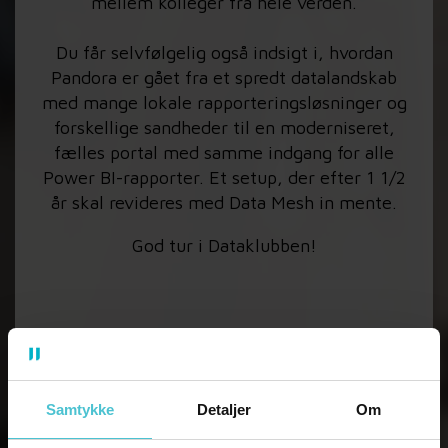
mellem kolleger fra hele verden.
Du får selvfølgelig også indsigt i, hvordan
Pandora er gået fra et spredt datalandskab
med mange lokale rapporteringsløsninger og
forskellige sandheder til en moderniseret,
fælles portal med samme indgang for alle
Power BI-rapporter. Et setup, der efter 1 1/2
år skal revideres med Data Mesh in mente.
God tur i Dataklubben!
Samtykke
Detaljer
Om