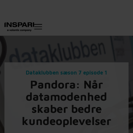
Dataklubben sæson 7 episode 1
Pandora: Når
datamodenhed
skaber bedre
kundeoplevelser