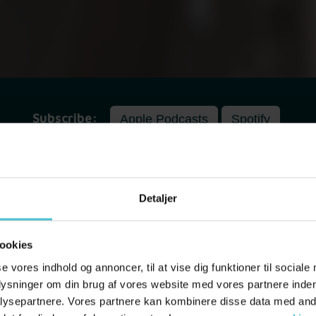
Subscribe:
Apple Podcasts
Spotify
Detaljer
ookies
se vores indhold og annoncer, til at vise dig funktioner til sociale
plysninger om din brug af vores website med vores partnere inden
Fornavn
*
ysepartnere. Vores partnere kan kombinere disse data med andr