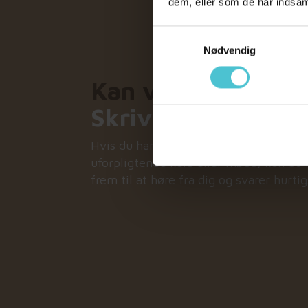
dem, eller som de har indsam
Samtykkevalg
Nødvendig
Kan vi hjælpe dig
Skriv til os her,
Hvis du har spørgsmål eller tænker, at t
uforpligtende kald eller møde, kan du k
frem til at høre fra dig og svarer hurti