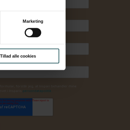
Mobilnummer
*
Marketing
Tillad alle cookies
ormular, forstår jeg, at Inspari behandler mine
vet i Insparis
persondatapolitik
.