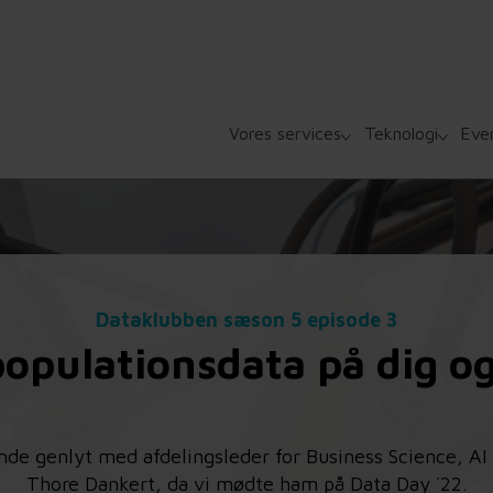
Vores services
Teknologi
Eve
Dataklubben sæson 5 episode 3
opulationsdata på dig o
de genlyt med afdelingsleder for Business Science, AI 
Thore Dankert, da vi mødte ham på Data Day ´22.