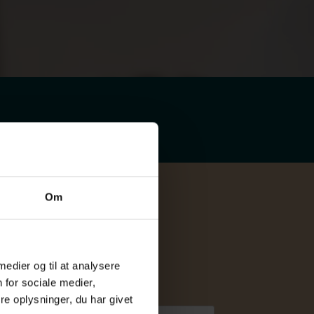
Om
 medier og til at analysere
 for sociale medier,
Efternavn
*
e oplysninger, du har givet