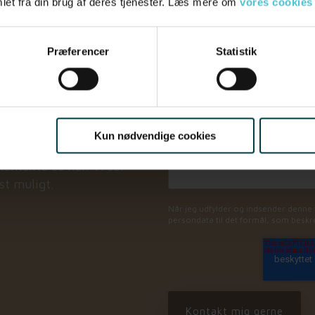
let fra din brug af deres tjenester. Læs mere om
vores cookies
Arbejdsmail
*
Præferencer
Statistik
?
Virksomhedens navn
Kun nødvendige cookies
iden er inde til et
Din besked
ontakte os her. Vi ser
gst muligt.
Når jeg udfylder og indsender denne f
persondata til det formål, som beskre