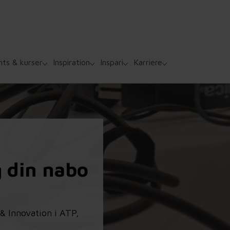
nts & kurser
Inspiration
Inspari
Karriere
g din nabo
& Innovation i ATP,