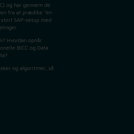
CC) og har gennem de
sen fra at prædike ”én
et stort SAP-setup med
elinger.
on? Hvordan opnår
ionelle BICC og Data
ata?
sker og algoritmer, så