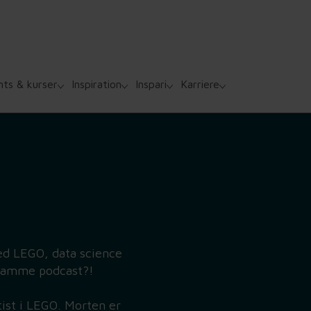
nts & kurser
Inspiration
Inspari
Karriere
ed LEGO, data science
 samme podcast?!
tist i LEGO. Morten er