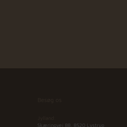
Besøg os
Jylland:
Skæringvej 88, 8520 Lystrup