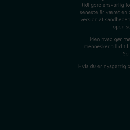
tidligere ansvarlig
seneste år været en d
version af sandheden”
open so
Men hvad gør man
mennesker tillid ti
Sci
Hvis du er nysgerrig 