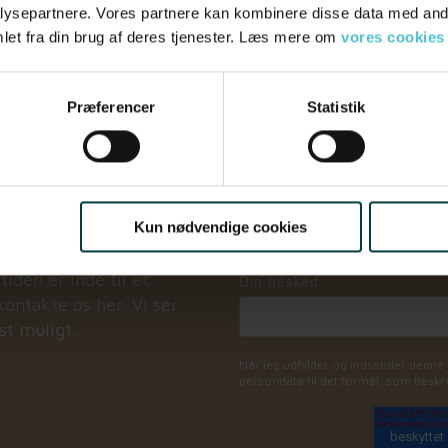
ysepartnere. Vores partnere kan kombinere disse data med andr
let fra din brug af deres tjenester. Læs mere om
vores cookies
Fornavn
*
Præferencer
Statistik
Arbejdsmail
*
?
Virksomhedens navn
Kun nødvendige cookies
iden er inde til et
Din besked
ontakte os her. Vi ser
gst muligt.
Når jeg udfylder og indsender denne f
persondata til det formål, som beskre