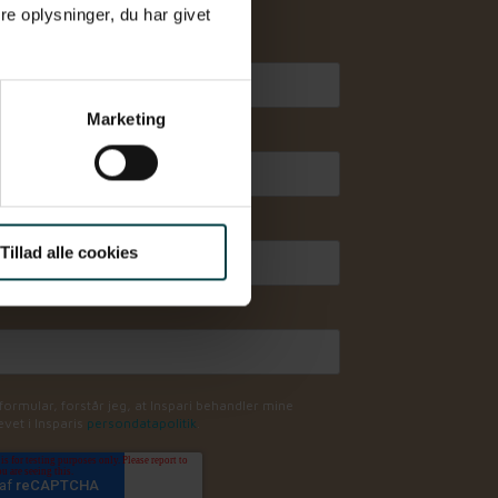
e oplysninger, du har givet
Efternavn
*
Marketing
Mobilnummer
*
Tillad alle cookies
ormular, forstår jeg, at Inspari behandler mine
vet i Insparis
persondatapolitik
.