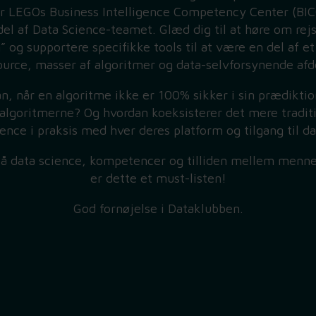
 for LEGOs Business Intelligence Competency Center (BI
el af Data Science-teamet. Glæd dig til at høre om rej
 og supportere specifikke tools til at være en del af 
urce, masser af algoritmer og data-selvforsynende afd
, når en algoritme ikke er 100% sikker i sin prædikti
l algoritmerne? Og hvordan koeksisterer det mere tradit
ence i praksis med hver deres platform og tilgang til d
på data science, kompetencer og tilliden mellem menne
er dette et must-listen!
God fornøjelse i Dataklubben.