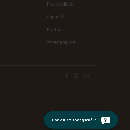
Pressebilleder
Support
Kontakt
Whistleblower
Har du et spørgsmål?