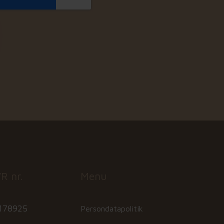
R nr.
Menu
178925
Persondatapolitik