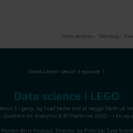
Vores services
Teknologi
Eve
Dataklubben sæson 3 episode 1
Data science i LEGO
æson 3 i gang, og hvad bedre end at lægge hårdt ud m
c Quadrant for Analytics & BI Platforms 2020 – i én og
Morten Ørris Poulsen, Director og Principal Data Scien