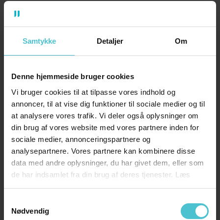
CAF bygger på best practice, så du får
indsigt fra hundredvis af succesfulde
cloudprojekter. Det betyder, at du
Samtykke
Detaljer
Om
hurtigere kan realisere fordelene ved
clouden.
Denne hjemmeside bruger cookies
Kort & godt: Med CAF får du et
Vi bruger cookies til at tilpasse vores indhold og
annoncer, til at vise dig funktioner til sociale medier og til
blueprint baseret på best practice –
at analysere vores trafik. Vi deler også oplysninger om
så du slipper for at genopfinde
din brug af vores website med vores partnere inden for
hjulet.
sociale medier, annonceringspartnere og
analysepartnere. Vores partnere kan kombinere disse
data med andre oplysninger, du har givet dem, eller som
Klarhed og retning
de har indsamlet fra din brug af deres tjenester. Læs
Cloudmigrering kan være en kompleks
mere om
vores cookies
og overvældende proces. Derfor er det
Samtykkevalg
vigtigt at have en klar plan. Med CAF
Nødvendig